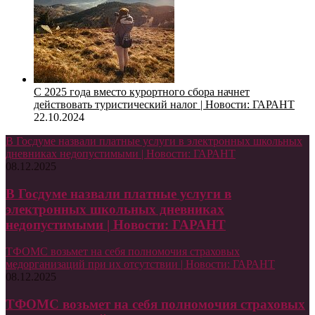
С 2025 года вместо курортного сбора начнет
действовать туристический налог | Новости: ГАРАНТ
22.10.2024
В Госдуме назвали платные услуги в электронных школьных
дневниках недопустимыми | Новости: ГАРАНТ
08.12.2025
В Госдуме назвали платные услуги в
электронных школьных дневниках
недопустимыми | Новости: ГАРАНТ
ТФОМС возьмет на себя полномочия страховых
медорганизаций при их отсутствии | Новости: ГАРАНТ
08.12.2025
ТФОМС возьмет на себя полномочия страховых