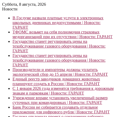
Суббота, 8 августа, 2026
Новости
В Госдуме назвали платные услуги в электронных
школьных дневниках недопустимыми | Новости:
ГАРАНТ
ТФОМС возьмет на себя полномочия страховых
медорганизаций при их отсутствии | Новости: ГАРАНТ
Государство станет регулировать цены на
техобслуживание газового оборудования | Новости:
ГАРАНТ
Государство станет регулировать цены на
техобслуживание газового оборудования | Новости:
ГАРАНТ
Производители и импортеры должны уплатить
экологический сбор до 15 апреля | Новости: ГАРАНТ
Единый реестр заводчиков домашних животных
планируют создать в России | Новости: ГАРАНТ
С 1 января 2026 года изменятся требования к дорожным
знакам и парковкам | Новости: ГАРАНТ
Учреждение вправе установить увеличенный размер
суточных при командировках | Новости: ГАРАНТ
Банк России не собирается создавать отдельное
приложение для цифрового рубля | Новости: ГАРАНТ
Госдума отклонила проект о сокращении рабочего