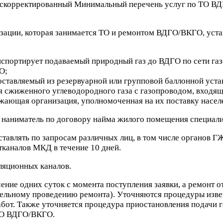
 скорректированный Минимальный перечень услуг по ТО ВД
зации, которая занимается ТО и ремонтом ВДГО/ВКГО, уста
анспортирует подаваемый природный газ до ВДГО по сети газ
О;
оставляемый из резервуарной или групповой баллонной уста
ия сжиженного углеводородного газа с газопроводом, входя
абжающая организация, уполномоченная на их поставку насе
е, наниматель по договору найма жилого помещения специа
тавлять по запросам различных лиц, в том числе органов 
тканалов МКД в течение 10 дней.
ляционных каналов.
ние одних суток с момента поступления заявки, а ремонт о
ительному проведению ремонта). Уточняются процедуры изве
от. Также уточняется процедура приостановления подачи га
 ТО ВДГО/ВКГО.