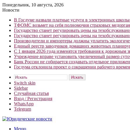
Понедельник, 10 августа, 2026
Новости
В Госдуме назвали платные услуги в электронных школ
ТФОМС возьмет на себя полномочия страховых медорган
Государство станет регулировать цены на техобслуживан
Государство станет регулировать цены на техобслуживан
Производители и импортеры должны уплатить экологичес
Единый реестр заводчиков домашних животных планирую
С 1 января 2026 года изменятся требования к дорожным 
Учреждение вправе установить увеличенный размер сут
Банк России не собирается создавать отдельное приложе
Госдума отклонила проект о сокращении рабочего времен
Искать
Switch skin
Sidebar
Случайная статья
Вход / Регистрация
WhatsApp
Telegram
Меню