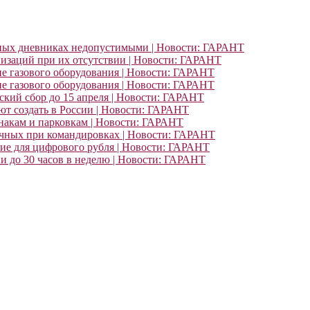
ьных дневниках недопустимыми | Новости: ГАРАНТ
изаций при их отсутствии | Новости: ГАРАНТ
ие газового оборудования | Новости: ГАРАНТ
ие газового оборудования | Новости: ГАРАНТ
кий сбор до 15 апреля | Новости: ГАРАНТ
т создать в России | Новости: ГАРАНТ
знакам и парковкам | Новости: ГАРАНТ
очных при командировках | Новости: ГАРАНТ
ние для цифрового рубля | Новости: ГАРАНТ
и до 30 часов в неделю | Новости: ГАРАНТ