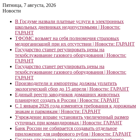
Пятница, 7 августа, 2026
Новости
В Госдуме назвали платные услуги в электронных
школьных дневниках недопустимыми | Новости:
ГАРАНТ
ТФОМС возьмет на себя полномочия страховых
медорганизаций при их отсутствии | Новости: ГАРАНТ
Государство станет регулировать цены на
техобслуживание газового оборудования | Новости:
ГАРАНТ
Государство станет регулировать цены на
техобслуживание газового оборудования | Новости:
ГАРАНТ
Производители и импортеры должны уплатить
экологический сбор до 15 апреля | Новости: ГАРАНТ
Единый реестр заводчиков домашних животных
планируют создать в России | Новости: ГАРАНТ
С 1 января 2026 года изменятся требования к дорожным
знакам и парковкам | Новости: ГАРАНТ
Учреждение вправе установить увеличенный размер
суточных при командировках | Новости: ГАРАНТ
Банк России не собирается создавать отдельное
приложение для цифрового рубля | Новости: ГАРАНТ
Госдума отклонила проект о сокращении рабочего