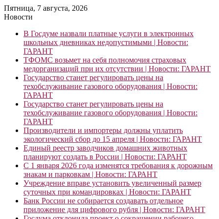
Пятница, 7 августа, 2026
Новости
В Госдуме назвали платные услуги в электронных
школьных дневниках недопустимыми | Новости:
ГАРАНТ
ТФОМС возьмет на себя полномочия страховых
медорганизаций при их отсутствии | Новости: ГАРАНТ
Государство станет регулировать цены на
техобслуживание газового оборудования | Новости:
ГАРАНТ
Государство станет регулировать цены на
техобслуживание газового оборудования | Новости:
ГАРАНТ
Производители и импортеры должны уплатить
экологический сбор до 15 апреля | Новости: ГАРАНТ
Единый реестр заводчиков домашних животных
планируют создать в России | Новости: ГАРАНТ
С 1 января 2026 года изменятся требования к дорожным
знакам и парковкам | Новости: ГАРАНТ
Учреждение вправе установить увеличенный размер
суточных при командировках | Новости: ГАРАНТ
Банк России не собирается создавать отдельное
приложение для цифрового рубля | Новости: ГАРАНТ
Госдума отклонила проект о сокращении рабочего