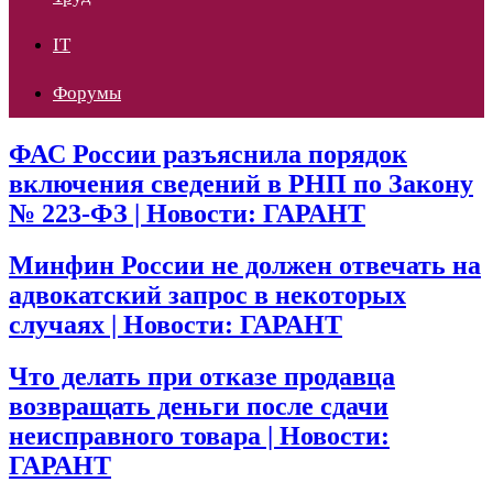
IT
Форумы
ФАС России разъяснила порядок
включения сведений в РНП по Закону
№ 223-ФЗ | Новости: ГАРАНТ
Минфин России не должен отвечать на
адвокатский запрос в некоторых
случаях | Новости: ГАРАНТ
Что делать при отказе продавца
возвращать деньги после сдачи
неисправного товара | Новости:
ГАРАНТ