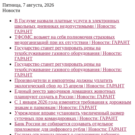
Пятница, 7 августа, 2026
Новости
В Госдуме назвали платные услуги в электронных
школьных дневниках недопустимыми | Новости:
ГАРАНТ
ТФОМС возьмет на себя полномочия страховых
медорганизаций при их отсутствии | Новости: ГАРАНТ
Государство станет регулировать цены на
техобслуживание газового оборудования | Новости:
ГАРАНТ
Государство станет регулировать цены на
техобслуживание газового оборудования | Новости:
ГАРАНТ
Производители и импортеры должны уплатить
экологический сбор до 15 апреля | Новости: ГАРАНТ
Единый реестр заводчиков домашних животных
планируют создать в России | Новости: ГАРАНТ
С 1 января 2026 года изменятся требования к дорожным
знакам и парковкам | Новости: ГАРАНТ
Учреждение вправе установить увеличенный размер
суточных при командировках | Новости: ГАРАНТ
Банк России не собирается создавать отдельное
приложение для цифрового рубля | Новости: ГАРАНТ
Госдума отклонила проект о сокращении рабочего