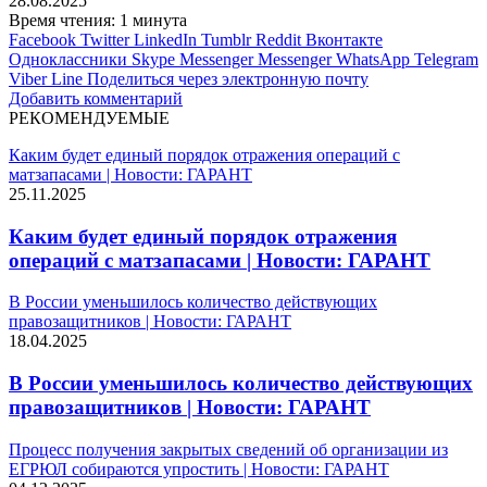
28.08.2025
Время чтения: 1 минута
Facebook
Twitter
LinkedIn
Tumblr
Reddit
Вконтакте
Одноклассники
Skype
Messenger
Messenger
WhatsApp
Telegram
Viber
Line
Поделиться через электронную почту
Добавить комментарий
РЕКОМЕНДУЕМЫЕ
Каким будет единый порядок отражения операций с
матзапасами | Новости: ГАРАНТ
25.11.2025
Каким будет единый порядок отражения
операций с матзапасами | Новости: ГАРАНТ
В России уменьшилось количество действующих
правозащитников | Новости: ГАРАНТ
18.04.2025
В России уменьшилось количество действующих
правозащитников | Новости: ГАРАНТ
Процесс получения закрытых сведений об организации из
ЕГРЮЛ собираются упростить | Новости: ГАРАНТ