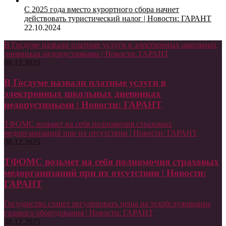
С 2025 года вместо курортного сбора начнет
действовать туристический налог | Новости: ГАРАНТ
22.10.2024
В Госдуме назвали платные услуги в электронных школьных
дневниках недопустимыми | Новости: ГАРАНТ
08.12.2025
В Госдуме назвали платные услуги в
электронных школьных дневниках
недопустимыми | Новости: ГАРАНТ
ТФОМС возьмет на себя полномочия страховых
медорганизаций при их отсутствии | Новости: ГАРАНТ
08.12.2025
ТФОМС возьмет на себя полномочия страховых
медорганизаций при их отсутствии | Новости:
ГАРАНТ
Государство станет регулировать цены на техобслуживание
газового оборудования | Новости: ГАРАНТ
08.12.2025