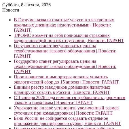
Суббота, 8 августа, 2026
Новости
В Госдуме назвали платные услуги в электронных
школьных дневниках недопустимыми | Новости:
ГАРАНТ
ТФОМС возьмет на себя полномочия страховых
медорганизаций при их отсутствии | Новости: ГАРАНТ
Государство станет регулировать цены на
техобслуживание газового оборудования | Новости:
ГАРАНТ
Государство станет регулировать цены на
техобслуживание газового оборудования | Новости:
ГАРАНТ
Производители и импортеры должны уплатить
экологический сбор до 15 апреля | Новости: ГАРАНТ
Единый реестр заводчиков домашних животных
планируют создать в России | Новости: ГАРАНТ
С 1 января 2026 года изменятся требования к дорожным
знакам и парковкам | Новости: ГАРАНТ
Учреждение вправе установить увеличенный размер
суточных при командировках | Новости: ГАРАНТ
Банк России не собирается создавать отдельное
приложение для цифрового рубля | Новости: ГАРАНТ
Госдума отклонила проект о сокращении рабочего