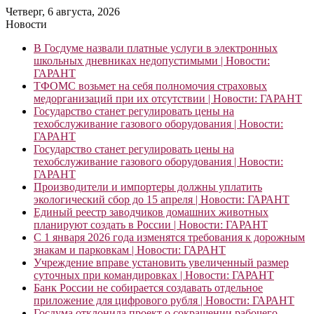
Четверг, 6 августа, 2026
Новости
В Госдуме назвали платные услуги в электронных
школьных дневниках недопустимыми | Новости:
ГАРАНТ
ТФОМС возьмет на себя полномочия страховых
медорганизаций при их отсутствии | Новости: ГАРАНТ
Государство станет регулировать цены на
техобслуживание газового оборудования | Новости:
ГАРАНТ
Государство станет регулировать цены на
техобслуживание газового оборудования | Новости:
ГАРАНТ
Производители и импортеры должны уплатить
экологический сбор до 15 апреля | Новости: ГАРАНТ
Единый реестр заводчиков домашних животных
планируют создать в России | Новости: ГАРАНТ
С 1 января 2026 года изменятся требования к дорожным
знакам и парковкам | Новости: ГАРАНТ
Учреждение вправе установить увеличенный размер
суточных при командировках | Новости: ГАРАНТ
Банк России не собирается создавать отдельное
приложение для цифрового рубля | Новости: ГАРАНТ
Госдума отклонила проект о сокращении рабочего