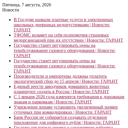
Пятница, 7 августа, 2026
Новости
В Госдуме назвали платные услуги в электронных
школьных дневниках недопустимыми | Новости:
ГАРАНТ
ТФОМС возьмет на себя полномочия страховых
медорганизаций при их отсутствии | Новости: ГАРАНТ
Государство станет регулировать цены на
техобслуживание газового оборудования | Новости:
ГАРАНТ
Государство станет регулировать цены на
техобслуживание газового оборудования | Новости:
ГАРАНТ
Производители и импортеры должны уплатить
экологический сбор до 15 апреля | Новости: ГАРАНТ
Единый реестр заводчиков домашних животных
планируют создать в России | Новости: ГАРАНТ
С 1 января 2026 года изменятся требования к дорожным
знакам и парковкам | Новости: ГАРАНТ
Учреждение вправе установить увеличенный размер
суточных при командировках | Новости: ГАРАНТ
Банк России не собирается создавать отдельное
приложение для цифрового рубля | Новости: ГАРАНТ
Госдума отклонила проект о сокращении рабочего