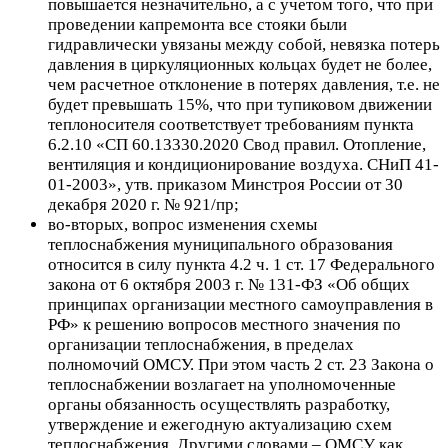
повышается незначительно, а с учетом того, что при
проведении капремонта все стояки были
гидравлически увязаны между собой, невязка потерь
давления в циркуляционных кольцах будет не более,
чем расчетное отклонение в потерях давления, т.е. не
будет превышать 15%, что при тупиковом движении
теплоносителя соответствует требованиям пункта
6.2.10 «СП 60.13330.2020 Свод правил. Отопление,
вентиляция и кондиционирование воздуха. СНиП 41-
01-2003», утв. приказом Минстроя России от 30
декабря 2020 г. № 921/пр;
во-вторых, вопрос изменения схемы
теплоснабжения муниципального образования
относится в силу пункта 4.2 ч. 1 ст. 17 Федерального
закона от 6 октября 2003 г. № 131-ФЗ «Об общих
принципах организации местного самоуправления в
РФ» к решению вопросов местного значения по
организации теплоснабжения, в пределах
полномочий ОМСУ. При этом часть 2 ст. 23 Закона о
теплоснабжении возлагает на уполномоченные
органы обязанность осуществлять разработку,
утверждение и ежегодную актуализацию схем
теплоснабжения. Другими словами – ОМСУ как