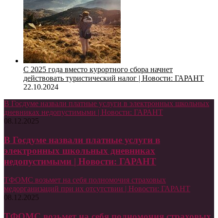
С 2025 года вместо курортного сбора начнет
действовать туристический налог | Новости: ГАРАНТ
22.10.2024
В Госдуме назвали платные услуги в электронных школьных
дневниках недопустимыми | Новости: ГАРАНТ
08.12.2025
В Госдуме назвали платные услуги в
электронных школьных дневниках
недопустимыми | Новости: ГАРАНТ
ТФОМС возьмет на себя полномочия страховых
медорганизаций при их отсутствии | Новости: ГАРАНТ
08.12.2025
ТФОМС возьмет на себя полномочия страховых