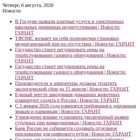
Четверг, 6 августа, 2026
Новости
В Госдуме назвали платные услуги в электронных
школьных дневниках недопустимыми | Новости:
ГАРАНТ
ТФОМС возьмет на себя полномочия страховых
медорганизаций при их отсутствии | Новости: ГАРАНТ
Государство станет регулировать цены на
техобслуживание газового оборудования | Новости:
ГАРАНТ
Государство станет регулировать цены на
техобслуживание газового оборудования | Новости:
ГАРАНТ
Производители и импортеры должны уплатить
экологический сбор до 15 апреля | Новости: ГАРАНТ
Единый реестр заводчиков домашних животных
планируют создать в России | Новости: ГАРАНТ
С 1 января 2026 года изменятся требования к дорожным
знакам и парковкам | Новости: ГАРАНТ
Учреждение вправе установить увеличенный размер
суточных при командировках | Новости: ГАРАНТ
Банк России не собирается создавать отдельное
приложение для цифрового рубля | Новости: ГАРАНТ
Госдума отклонила проект о сокращении рабочего