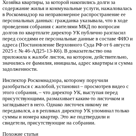
Хозяйка квартиры, за которой накопились долги за
содержание жилья и коммунальные услуги, нажаловалась
в Роскомнадзор на неправомерное распространение ее
персональных данных: гражданка указывала, что в ходе
проведения собрания с жителями МКД по вопросам
долгов по квартплате директор УК публично разгласил
перед соседями ее персональные данные в составе ФИО и
адреса (Постановление Верховного Суда РФ от 6 августа
2025 г. № 46-АД25-13-К6). В доказательство она
приложила к жалобе листок, на котором, действительно,
значились ее фамилия, инициалы, адрес квартиры и сумма
задолженности.
Инспектор Роскомнадзора, которому поручили
разобраться с жалобой, установил – просмотрев видео с
этого собрания, – что директор УК, выступая перед
присутствующими, размахивает каким-то листочком и
заглядывает в него. Однако листочек никому не
передавался, а в репликах директор УК упоминал только
суммы и номера квартир. Это же подтвердили и
свидетели, присутствующие на собрании.
Похожие статьи