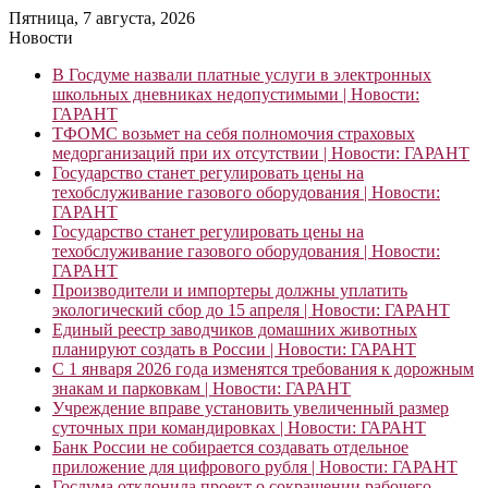
Пятница, 7 августа, 2026
Новости
В Госдуме назвали платные услуги в электронных
школьных дневниках недопустимыми | Новости:
ГАРАНТ
ТФОМС возьмет на себя полномочия страховых
медорганизаций при их отсутствии | Новости: ГАРАНТ
Государство станет регулировать цены на
техобслуживание газового оборудования | Новости:
ГАРАНТ
Государство станет регулировать цены на
техобслуживание газового оборудования | Новости:
ГАРАНТ
Производители и импортеры должны уплатить
экологический сбор до 15 апреля | Новости: ГАРАНТ
Единый реестр заводчиков домашних животных
планируют создать в России | Новости: ГАРАНТ
С 1 января 2026 года изменятся требования к дорожным
знакам и парковкам | Новости: ГАРАНТ
Учреждение вправе установить увеличенный размер
суточных при командировках | Новости: ГАРАНТ
Банк России не собирается создавать отдельное
приложение для цифрового рубля | Новости: ГАРАНТ
Госдума отклонила проект о сокращении рабочего