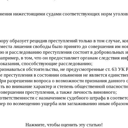
енения нижестоящими судами соответствующих норм уголовн
ру образует рецидив преступлений только в том случае, ко
 места лишения свободы было принято до совершения им но
ию и расследованию преступления состоит в добровольных и
например, в том, что он предоставляет органам следствия ин
показания, способствующие расследованию;
изнаваться обстоятельства, не предусмотренные ст. 63 УК 
ние преступления в состоянии опьянения не является единст
При разрешении вопроса о возможности признания данного 
 во внимание характер и степень общественной опасности п
совершении преступления, а также личность виновного;
тветственности с назначением судебного штрафа в соответст
мер по возмещению ущерба или заглаживанию иным образом
Нажмите, чтобы оценить эту статью!