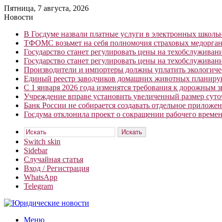
Пятница, 7 августа, 2026
Новости
В Госдуме назвали платные услуги в электронных школ
ТФОМС возьмет на себя полномочия страховых медорган
Государство станет регулировать цены на техобслуживан
Государство станет регулировать цены на техобслуживан
Производители и импортеры должны уплатить экологичес
Единый реестр заводчиков домашних животных планирую
С 1 января 2026 года изменятся требования к дорожным 
Учреждение вправе установить увеличенный размер сут
Банк России не собирается создавать отдельное приложе
Госдума отклонила проект о сокращении рабочего времен
Искать
Switch skin
Sidebar
Случайная статья
Вход / Регистрация
WhatsApp
Telegram
Меню