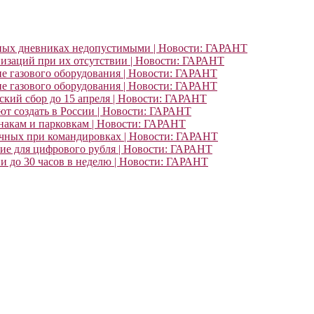
ьных дневниках недопустимыми | Новости: ГАРАНТ
изаций при их отсутствии | Новости: ГАРАНТ
ие газового оборудования | Новости: ГАРАНТ
ие газового оборудования | Новости: ГАРАНТ
кий сбор до 15 апреля | Новости: ГАРАНТ
т создать в России | Новости: ГАРАНТ
знакам и парковкам | Новости: ГАРАНТ
очных при командировках | Новости: ГАРАНТ
ние для цифрового рубля | Новости: ГАРАНТ
и до 30 часов в неделю | Новости: ГАРАНТ