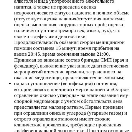
алкоголя и вида употребленного алкогольного
напитка, а также не проведена оценка
неврологического статуса пациента в полном объеме
(отсутствует оценка наличия/отсутствия нистагма;
оценка выполнения координаторных проб; оценка
наличия/отсутствия тремора век, языка, рук), что
является дефектами диагностики.
Продолжительность оказания скорой медицинской
помощи составила 15 минут: время прибытия на
вызов 20:45, время окончания вызова 21:00.
Принимая во внимание состав бригады СМП (врач и
фельдшер), выполнение указанных диагностических
мероприятий в течение времени, затраченного на
оказание медпомощи, представляется возможным;
однако установление (верификация) состояния,
которое явилось причиной смерти пациента «Острое
отравление окисью углерода» на этапе оказания ему
спорной медпомощи с учетом обстоятельств дела
представляется маловероятным. Первые признаки
при отравлении окисью углерода (угарным газом) и
острого отравления этанолом имеют схожие
клинические проявления, требующие проведения
дифференциальной диагностики. При этом основные