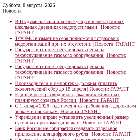
Суббота, 8 августа, 2026
Новости
В Госдуме назвали платные услуги в электронных
школьных дневниках недопустимыми | Новости:
ГАРАНТ
ТФОМС возьмет на себя полномочия страховых
медорганизаций при их отсутствии | Новости: ГАРАНТ
Государство станет регулировать цены на
техобслуживание газового оборудования | Новости:
ГАРАНТ
Государство станет регулировать цены на
техобслуживание газового оборудования | Новости:
ГАРАНТ
Производители и импортеры должны уплатить
экологический сбор до 15 апреля | Новости: ГАРАНТ
Единый реестр заводчиков домашних животных
планируют создать в России | Новости: ГАРАНТ
С 1 января 2026 года изменятся требования к дорожным
знакам и парковкам | Новости: ГАРАНТ
Учреждение вправе установить увеличенный размер
суточных при командировках | Новости: ГАРАНТ
Банк России не собирается создавать отдельное
приложение для цифрового рубля | Новости: ГАРАНТ
Госдума отклонила проект о сокращении рабочего