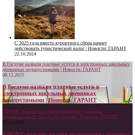
С 2025 года вместо курортного сбора начнет
действовать туристический налог | Новости: ГАРАНТ
22.10.2024
В Госдуме назвали платные услуги в электронных школьных
дневниках недопустимыми | Новости: ГАРАНТ
08.12.2025
В Госдуме назвали платные услуги в
электронных школьных дневниках
недопустимыми | Новости: ГАРАНТ
ТФОМС возьмет на себя полномочия страховых
медорганизаций при их отсутствии | Новости: ГАРАНТ
08.12.2025
ТФОМС возьмет на себя полномочия страховых