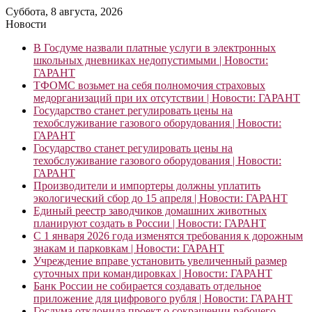
Суббота, 8 августа, 2026
Новости
В Госдуме назвали платные услуги в электронных
школьных дневниках недопустимыми | Новости:
ГАРАНТ
ТФОМС возьмет на себя полномочия страховых
медорганизаций при их отсутствии | Новости: ГАРАНТ
Государство станет регулировать цены на
техобслуживание газового оборудования | Новости:
ГАРАНТ
Государство станет регулировать цены на
техобслуживание газового оборудования | Новости:
ГАРАНТ
Производители и импортеры должны уплатить
экологический сбор до 15 апреля | Новости: ГАРАНТ
Единый реестр заводчиков домашних животных
планируют создать в России | Новости: ГАРАНТ
С 1 января 2026 года изменятся требования к дорожным
знакам и парковкам | Новости: ГАРАНТ
Учреждение вправе установить увеличенный размер
суточных при командировках | Новости: ГАРАНТ
Банк России не собирается создавать отдельное
приложение для цифрового рубля | Новости: ГАРАНТ
Госдума отклонила проект о сокращении рабочего