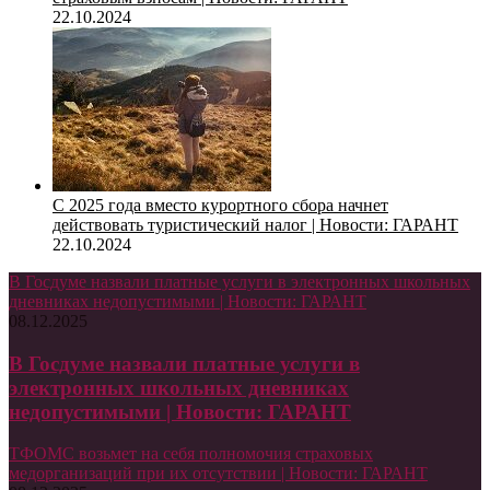
22.10.2024
С 2025 года вместо курортного сбора начнет
действовать туристический налог | Новости: ГАРАНТ
22.10.2024
В Госдуме назвали платные услуги в электронных школьных
дневниках недопустимыми | Новости: ГАРАНТ
08.12.2025
В Госдуме назвали платные услуги в
электронных школьных дневниках
недопустимыми | Новости: ГАРАНТ
ТФОМС возьмет на себя полномочия страховых
медорганизаций при их отсутствии | Новости: ГАРАНТ