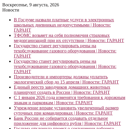
Воскресенье, 9 августа, 2026
Новости
В Госдуме назвали платные услуги в электронных
школьных дневниках недопустимыми | Новости:
ГАРАНТ
ТФОМС возьмет на себя полномочия страховых
медорганизаций при их отсутствии | Новости: ГАРАНТ
Государство станет регулировать цены на
техобслуживание газового оборудования | Новости:
ГАРАНТ
Государство станет регулировать цены на
техобслуживание газового оборудования | Новости:
ГАРАНТ
Производители и импортеры должны уплатить
экологический сбор до 15 апреля | Новости: ГАРАНТ
Единый реестр заводчиков домашних животных
планируют создать в России | Новости: ГАРАНТ
С 1 января 2026 года изменятся требования к дорожным
знакам и парковкам | Новости: ГАРАНТ
Учреждение вправе установить увеличенный размер
суточных при командировках | Новости: ГАРАНТ
Банк России не собирается создавать отдельное
приложение для цифрового рубля | Новости: ГАРАНТ
Госдума отклонила проект о сокращении рабочего