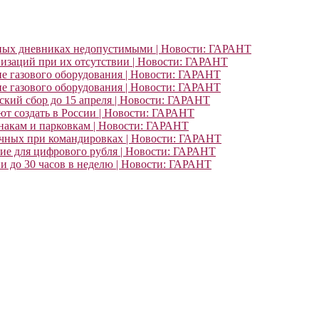
ьных дневниках недопустимыми | Новости: ГАРАНТ
изаций при их отсутствии | Новости: ГАРАНТ
ие газового оборудования | Новости: ГАРАНТ
ие газового оборудования | Новости: ГАРАНТ
кий сбор до 15 апреля | Новости: ГАРАНТ
т создать в России | Новости: ГАРАНТ
знакам и парковкам | Новости: ГАРАНТ
очных при командировках | Новости: ГАРАНТ
ние для цифрового рубля | Новости: ГАРАНТ
и до 30 часов в неделю | Новости: ГАРАНТ