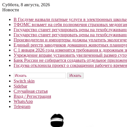
Суббота, 8 августа, 2026
Новости
В Госдуме назвали платные услуги в электронных школ
ТФОМС возьмет на себя полномочия страховых медорган
Государство станет регулировать цены на техобслуживан
Государство станет регулировать цены на техобслуживан
Производители и импортеры должны уплатить экологичес
Единый реестр заводчиков домашних животных планирую
С 1 января 2026 года изменятся требования к дорожным 
Учреждение вправе установить увеличенный размер сут
Банк России не собирается создавать отдельное приложе
Госдума отклонила проект о сокращении рабочего времен
Искать
Switch skin
Sidebar
Случайная статья
Вход / Регистрация
WhatsApp
Telegram