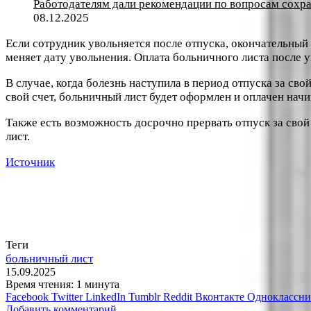
Работодателям дали рекомендации по вопросам сохра
08.12.2025
Если сотрудник увольняется после отпуска, окончательный 
меняет дату увольнения. Оплата больничного листа после 
В случае, когда болезнь наступила в период отпуска за св
свой счет, больничный лист будет оформлен и оплачен начи
Также есть возможность досрочно прервать отпуск за свой
лист.
Источник
Теги
больничный лист
15.09.2025
Время чтения: 1 минута
Facebook
Twitter
LinkedIn
Tumblr
Reddit
Вконтакте
Одноклассн
Добавить комментарий