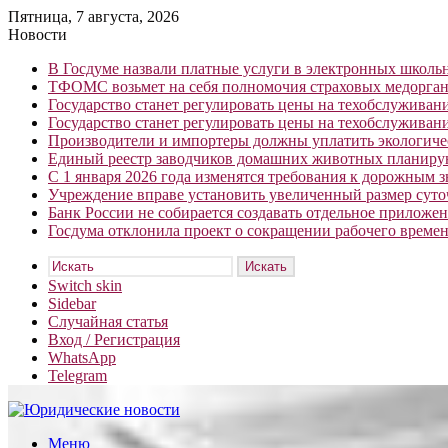
Пятница, 7 августа, 2026
Новости
В Госдуме назвали платные услуги в электронных школ
ТФОМС возьмет на себя полномочия страховых медорган
Государство станет регулировать цены на техобслуживан
Государство станет регулировать цены на техобслуживан
Производители и импортеры должны уплатить экологичес
Единый реестр заводчиков домашних животных планирую
С 1 января 2026 года изменятся требования к дорожным 
Учреждение вправе установить увеличенный размер сут
Банк России не собирается создавать отдельное приложе
Госдума отклонила проект о сокращении рабочего времен
Искать
Switch skin
Sidebar
Случайная статья
Вход / Регистрация
WhatsApp
Telegram
Меню