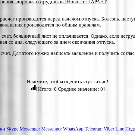
нения здоровья сотрудников | Новости: ГАРАНТ
расчет производится перед началом отпуска. Болезнь, наступ
увольнения производится по общим правилам.
ой счет, больничный лист не оплачивается. Однако, если нет
ная со дня, следующего за днем окончания отпуска.
 счет. Для этого нужно написать заявление и получить согл
Нажмите, чтобы оценить эту статью!
[Итого:
0
Среднее значение:
0
]
ики
Skype
Messenger
Messenger
WhatsApp
Telegram
Viber
Line
Поде