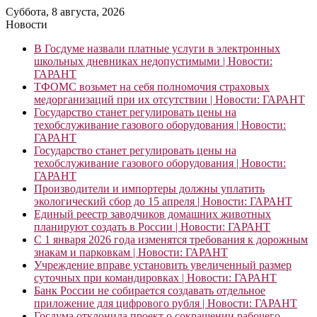
Суббота, 8 августа, 2026
Новости
В Госдуме назвали платные услуги в электронных
школьных дневниках недопустимыми | Новости:
ГАРАНТ
ТФОМС возьмет на себя полномочия страховых
медорганизаций при их отсутствии | Новости: ГАРАНТ
Государство станет регулировать цены на
техобслуживание газового оборудования | Новости:
ГАРАНТ
Государство станет регулировать цены на
техобслуживание газового оборудования | Новости:
ГАРАНТ
Производители и импортеры должны уплатить
экологический сбор до 15 апреля | Новости: ГАРАНТ
Единый реестр заводчиков домашних животных
планируют создать в России | Новости: ГАРАНТ
С 1 января 2026 года изменятся требования к дорожным
знакам и парковкам | Новости: ГАРАНТ
Учреждение вправе установить увеличенный размер
суточных при командировках | Новости: ГАРАНТ
Банк России не собирается создавать отдельное
приложение для цифрового рубля | Новости: ГАРАНТ
Госдума отклонила проект о сокращении рабочего