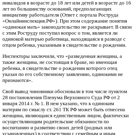
инвалидов в возрасте до 18 лет или детей в возрасте до 16
лет по большинству оснований, предполагающих
инициативу работодателя (Ответ с портала Роструда
«Онлайнинспекция.РФ»). При этом содержание понятия
«одинокая мать» законодательство не раскрывает. В связи
с этим Роструду поступил вопрос о том, является ли
одинокой матерью работница, находящаяся в разводе с
отцом ребенка, указанным в свидетельстве о рождении.
Инспекторы заключили, что «разведенная женщина, а
также женщина, не состоящая в браке, но имеющая
ребенка, в свидетельстве о рождении которого отец
указан по его собственному заявлению, одинокими не
признаются».
Свой вывод чиновники обосновали в том числе пунктом
28 постановления Пленума Верховного Суда РФ от 2
января 2014 г. № 1. В нем указано, что к одиноким
матерям по смыслу ст. 261 ТК РФ может быть отнесена
женщина, являющаяся единственным лицом, фактически
осуществляющим родительские обязанности по
воспитанию и развитию своих детей (родных или
усыновленных) в соответствии с семейным и иным