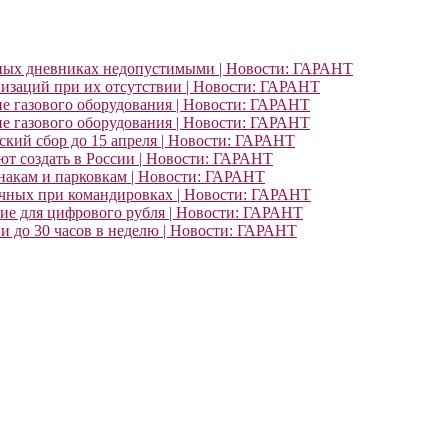
ьных дневниках недопустимыми | Новости: ГАРАНТ
изаций при их отсутствии | Новости: ГАРАНТ
ие газового оборудования | Новости: ГАРАНТ
ие газового оборудования | Новости: ГАРАНТ
кий сбор до 15 апреля | Новости: ГАРАНТ
т создать в России | Новости: ГАРАНТ
знакам и парковкам | Новости: ГАРАНТ
очных при командировках | Новости: ГАРАНТ
ние для цифрового рубля | Новости: ГАРАНТ
и до 30 часов в неделю | Новости: ГАРАНТ