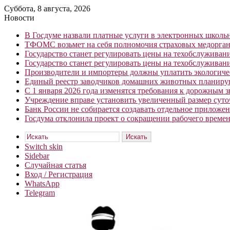
Суббота, 8 августа, 2026
Новости
В Госдуме назвали платные услуги в электронных школ
ТФОМС возьмет на себя полномочия страховых медорган
Государство станет регулировать цены на техобслуживан
Государство станет регулировать цены на техобслуживан
Производители и импортеры должны уплатить экологичес
Единый реестр заводчиков домашних животных планирую
С 1 января 2026 года изменятся требования к дорожным 
Учреждение вправе установить увеличенный размер сут
Банк России не собирается создавать отдельное приложе
Госдума отклонила проект о сокращении рабочего времен
Искать
Switch skin
Sidebar
Случайная статья
Вход / Регистрация
WhatsApp
Telegram