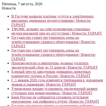
Пятница, 7 августа, 2026
Новости
В Госдуме назвали платные услуги в электронных
школьных дневниках недопустимыми | Новости:
ГАРАНТ
ТФОМС возьмет на себя полномочия страховых
медорганизаций при их отсутствии | Новости: ГАРАНТ
Государство станет регулировать цены на
техобслуживание газового оборудования | Новости:
ГАРАНТ
Государство станет регулировать цены на
техобслуживание газового оборудования | Новости:
ГАРАНТ
Производители и импортеры должны уплатить
экологический сбор до 15 апреля | Новости: ГАРАНТ
Единый реестр заводчиков домашних животных
планируют создать в России | Новости: ГАРАНТ
С 1 января 2026 года изменятся требования к дорожным
знакам и парковкам | Новости: ГАРАНТ
Учреждение вправе установить увеличенный размер
суточных при командировках | Новости: ГАРАНТ
Банк России не собирается создавать отдельное
приложение для цифрового рубля | Новости: ГАРАНТ
Госдума отклонила проект о сокращении рабочего