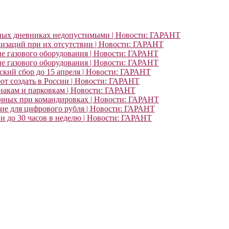
ьных дневниках недопустимыми | Новости: ГАРАНТ
изаций при их отсутствии | Новости: ГАРАНТ
ие газового оборудования | Новости: ГАРАНТ
ие газового оборудования | Новости: ГАРАНТ
кий сбор до 15 апреля | Новости: ГАРАНТ
т создать в России | Новости: ГАРАНТ
знакам и парковкам | Новости: ГАРАНТ
очных при командировках | Новости: ГАРАНТ
ние для цифрового рубля | Новости: ГАРАНТ
и до 30 часов в неделю | Новости: ГАРАНТ