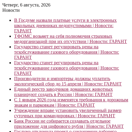
Четверг, 6 августа, 2026
Новости
В Госдуме назвали платные услуги в электронных
школьных дневниках недопустимыми | Новости:
ГАРАНТ
ТФОМС возьмет на себя полномочия страховых
медорганизаций при их отсутствии | Новости: ГАРАНТ
Государство станет регулировать цены на
техобслуживание газового оборудования | Новости:
ГАРАНТ
Государство станет регулировать цены на
техобслуживание газового оборудования | Новости:
ГАРАНТ
Производители и импортеры должны уплатить
экологический сбор до 15 апреля | Новости: ГАРАНТ
Единый реестр заводчиков домашних животных
планируют создать в России | Новости: ГАРАНТ
С 1 января 2026 года изменятся требования к дорожным
знакам и парковкам | Новости: ГАРАНТ
Учреждение вправе установить увеличенный размер
суточных при командировках | Новости: ГАРАНТ
Банк России не собирается создавать отдельное
приложение для цифрового рубля | Новости: ГАРАНТ
Госдума отклонила проект о сокращении рабочего