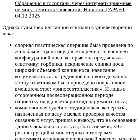
Обращения в госорганы через интернет-приемные
не могут считаться клеветой | Новости: ГАРАНТ
04.12.2025
Однако суды трех инстанций отказали в удовлетворении
иска:
спорная пластическая операция была проведена по
жалобам истца на неудовлетворенность внешней
конфигурацией носа, которые она предъявляла
ответчику: горбинка, искривление спинки носа,
широкий объемный кончик носа, нависание
колумеллы носа, затруднение носового дыхания.
Истцу ответчиком было проведено оперативное
вмешательство: «риносептопластика». И лишь в
отсроченном послеоперационном периоде
пациентку не удовлетворил вид наружного носа;
комиссионная судебно-медицинская экспертиза,
назначенная по делу с целью проверки качества
оказанных услуг, пришла к выводу, что на основании
данных локального статуса, фотоснимков, 3-D
реконструкций компьютерных томограмм
ответчиком установлен правильный диагноз, и затем