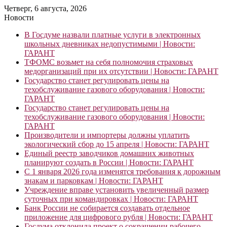
Четверг, 6 августа, 2026
Новости
В Госдуме назвали платные услуги в электронных
школьных дневниках недопустимыми | Новости:
ГАРАНТ
ТФОМС возьмет на себя полномочия страховых
медорганизаций при их отсутствии | Новости: ГАРАНТ
Государство станет регулировать цены на
техобслуживание газового оборудования | Новости:
ГАРАНТ
Государство станет регулировать цены на
техобслуживание газового оборудования | Новости:
ГАРАНТ
Производители и импортеры должны уплатить
экологический сбор до 15 апреля | Новости: ГАРАНТ
Единый реестр заводчиков домашних животных
планируют создать в России | Новости: ГАРАНТ
С 1 января 2026 года изменятся требования к дорожным
знакам и парковкам | Новости: ГАРАНТ
Учреждение вправе установить увеличенный размер
суточных при командировках | Новости: ГАРАНТ
Банк России не собирается создавать отдельное
приложение для цифрового рубля | Новости: ГАРАНТ
Госдума отклонила проект о сокращении рабочего