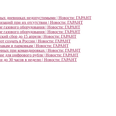
ьных дневниках недопустимыми | Новости: ГАРАНТ
изаций при их отсутствии | Новости: ГАРАНТ
ие газового оборудования | Новости: ГАРАНТ
ие газового оборудования | Новости: ГАРАНТ
кий сбор до 15 апреля | Новости: ГАРАНТ
т создать в России | Новости: ГАРАНТ
знакам и парковкам | Новости: ГАРАНТ
очных при командировках | Новости: ГАРАНТ
ние для цифрового рубля | Новости: ГАРАНТ
и до 30 часов в неделю | Новости: ГАРАНТ