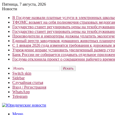
Пятница, 7 августа, 2026
Новости
В Госдуме назвали платные услуги в электронных школ
ТФОМС возьмет на себя полномочия страховых медорган
Государство станет регулировать цены на техобслуживан
Государство станет регулировать цены на техобслуживан
Производители и импортеры должны уплатить экологичес
Единый реестр заводчиков домашних животных планирую
С 1 января 2026 года изменятся требования к дорожным 
Учреждение вправе установить увеличенный размер сут
Банк России не собирается создавать отдельное приложе
Госдума отклонила проект о сокращении рабочего времен
Искать
Switch skin
Sidebar
Случайная статья
Вход / Регистрация
WhatsApp
Telegram
Меню