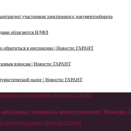
 контрагент участником электронного документооборота
адами облагаются НДФЛ
о обратиться в инспекцию | Новости: ГАРАНТ
раховым взносам | Новости: ГАРАНТ
ь туристический налог | Новости: ГАРАНТ
дневниках недопустимыми | Новости: ГАРАНТ
ых школьных дневниках недопустимыми | Новости:
й при их отсутствии | Новости: ГАРАНТ