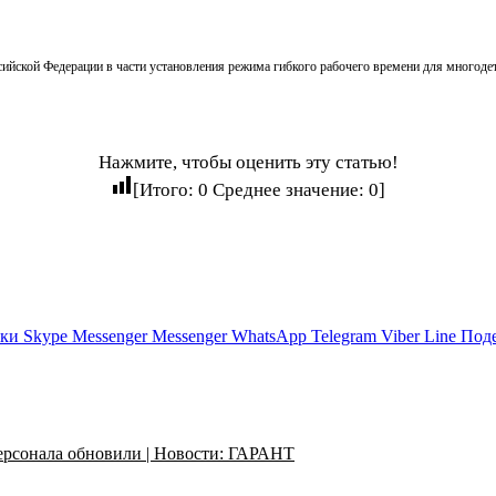
сийской Федерации в части установления режима гибкого рабочего времени для многод
Нажмите, чтобы оценить эту статью!
[Итого:
0
Среднее значение:
0
]
ики
Skype
Messenger
Messenger
WhatsApp
Telegram
Viber
Line
Поде
ерсонала обновили | Новости: ГАРАНТ