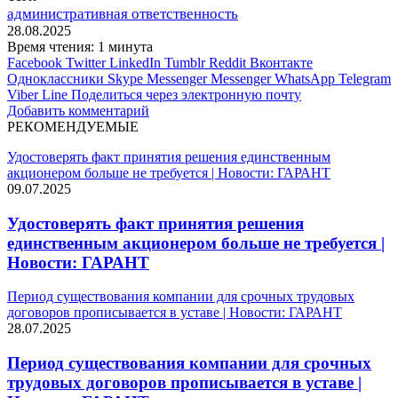
административная ответственность
28.08.2025
Время чтения: 1 минута
Facebook
Twitter
LinkedIn
Tumblr
Reddit
Вконтакте
Одноклассники
Skype
Messenger
Messenger
WhatsApp
Telegram
Viber
Line
Поделиться через электронную почту
Добавить комментарий
РЕКОМЕНДУЕМЫЕ
Удостоверять факт принятия решения единственным
акционером больше не требуется | Новости: ГАРАНТ
09.07.2025
Удостоверять факт принятия решения
единственным акционером больше не требуется |
Новости: ГАРАНТ
Период существования компании для срочных трудовых
договоров прописывается в уставе | Новости: ГАРАНТ
28.07.2025
Период существования компании для срочных
трудовых договоров прописывается в уставе |