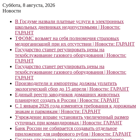
Суббота, 8 августа, 2026
Новости
В Госдуме назвали платные услуги в электронных
школьных дневниках недопустимыми | Новости:
ГАРАНТ
ТФОМС возьмет на себя полномочия страховых
медорганизаций при их отсутствии | Новости: ГАРАНТ
Государство станет регулировать цены на
техобслуживание газового оборудования | Новости:
ГАРАНТ
Государство станет регулировать цены на
техобслуживание газового оборудования | Новости:
ГАРАНТ
Производители и импортеры должны уплатить
экологический сбор до 15 апреля | Новости: ГАРАНТ
Единый реестр заводчиков домашних животных
планируют создать в России | Новости: ГАРАНТ
С 1 января 2026 года изменятся требования к дорожным
знакам и парковкам | Новости: ГАРАНТ
Учреждение вправе установить увеличенный размер
суточных при командировках | Новости: ГАРАНТ
Банк России не собирается создавать отдельное
приложение для цифрового рубля | Новости: ГАРАНТ
Госдума отклонила проект о сокращении рабочего