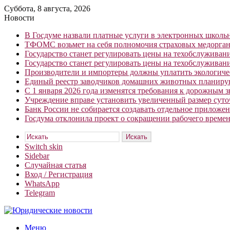
Суббота, 8 августа, 2026
Новости
В Госдуме назвали платные услуги в электронных школ
ТФОМС возьмет на себя полномочия страховых медорган
Государство станет регулировать цены на техобслуживан
Государство станет регулировать цены на техобслуживан
Производители и импортеры должны уплатить экологичес
Единый реестр заводчиков домашних животных планирую
С 1 января 2026 года изменятся требования к дорожным 
Учреждение вправе установить увеличенный размер сут
Банк России не собирается создавать отдельное приложе
Госдума отклонила проект о сокращении рабочего времен
Искать
Switch skin
Sidebar
Случайная статья
Вход / Регистрация
WhatsApp
Telegram
Меню