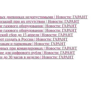
ьных дневниках недопустимыми | Новости: ГАРАНТ
изаций при их отсутствии | Новости: ГАРАНТ
ие газового оборудования | Новости: ГАРАНТ
ие газового оборудования | Новости: ГАРАНТ
кий сбор до 15 апреля | Новости: ГАРАНТ
т создать в России | Новости: ГАРАНТ
знакам и парковкам | Новости: ГАРАНТ
очных при командировках | Новости: ГАРАНТ
ние для цифрового рубля | Новости: ГАРАНТ
и до 30 часов в неделю | Новости: ГАРАНТ