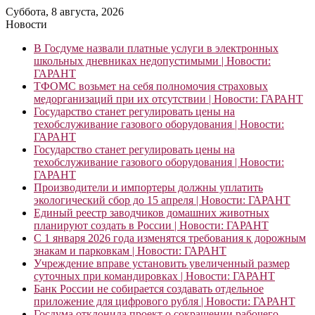
Суббота, 8 августа, 2026
Новости
В Госдуме назвали платные услуги в электронных
школьных дневниках недопустимыми | Новости:
ГАРАНТ
ТФОМС возьмет на себя полномочия страховых
медорганизаций при их отсутствии | Новости: ГАРАНТ
Государство станет регулировать цены на
техобслуживание газового оборудования | Новости:
ГАРАНТ
Государство станет регулировать цены на
техобслуживание газового оборудования | Новости:
ГАРАНТ
Производители и импортеры должны уплатить
экологический сбор до 15 апреля | Новости: ГАРАНТ
Единый реестр заводчиков домашних животных
планируют создать в России | Новости: ГАРАНТ
С 1 января 2026 года изменятся требования к дорожным
знакам и парковкам | Новости: ГАРАНТ
Учреждение вправе установить увеличенный размер
суточных при командировках | Новости: ГАРАНТ
Банк России не собирается создавать отдельное
приложение для цифрового рубля | Новости: ГАРАНТ
Госдума отклонила проект о сокращении рабочего