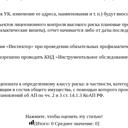
 УК, изменение ее адреса, наименования и т. п.) будут внос
ектов лицензионного контроля высокого риска плановые пр
лактические визиты), отчет начинается либо от даты после
ия «Инспектор» при проведении обязательных профилактиче
азрешено проводить КНД «Инструментальное обследование» (
ензиата к определенному классу риска: в частности, катего
ящим в состав общего имущества, с помощью которого прои
новлений об АП по чч. 2 и 3 ст. 14.1.3 КоАП РФ.
Нажмите, чтобы оценить эту статью!
[Итого:
0
Среднее значение:
0
]