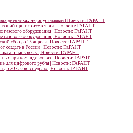
ьных дневниках недопустимыми | Новости: ГАРАНТ
изаций при их отсутствии | Новости: ГАРАНТ
ие газового оборудования | Новости: ГАРАНТ
ие газового оборудования | Новости: ГАРАНТ
кий сбор до 15 апреля | Новости: ГАРАНТ
т создать в России | Новости: ГАРАНТ
знакам и парковкам | Новости: ГАРАНТ
очных при командировках | Новости: ГАРАНТ
ние для цифрового рубля | Новости: ГАРАНТ
и до 30 часов в неделю | Новости: ГАРАНТ