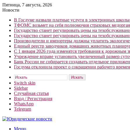
Пятница, 7 августа, 2026
Новости
В Госдуме назвали платные услуги в электронных школ
ТФОМС возьмет на себя полномочия страховых медорган
Государство станет регулировать цены на техобслуживан
Государство станет регулировать цены на техобслуживан
Производители и импортеры должны уплатить экологичес
Единый реестр заводчиков домашних животных планирую
С 1 января 2026 года изменятся требования к дорожным 
Учреждение вправе установить увеличенный размер сут
Банк России не собирается создавать отдельное приложе
Госдума отклонила проект о сокращении рабочего времен
Искать
Switch skin
Sidebar
Случайная статья
Вход / Регистрация
WhatsApp
Telegram
Меню