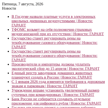
Пятница, 7 августа, 2026
Новости
В Госдуме назвали платные услуги в электронных
школьных дневниках недопустимыми | Новости:
ГАРАНТ
ТФОМС возьмет на себя полномочия страховых
медорганизаций при их отсутствии | Новости: ГАРАНТ
Государство станет регулировать цены на
техобслуживание газового оборудования | Новости:
ГАРАНТ
Государство станет регулировать цены на
техобслуживание газового оборудования | Новости:
ГАРАНТ
Производители и импортеры должны уплатить
экологический сбор до 15 апреля | Новости: ГАРАНТ
Единый реестр заводчиков домашних животных
планируют создать в России | Новости: ГАРАНТ
С 1 января 2026 года изменятся требования к дорожным
знакам и парковкам | Новости: ГАРАНТ
Учреждение вправе установить увеличенный размер
суточных при командировках | Новости: ГАРАНТ
Банк России не собирается создавать отдельное
приложение для цифрового рубля | Новости: ГАРАНТ
Госдума отклонила проект о сокращении рабочего