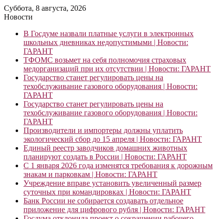
Суббота, 8 августа, 2026
Новости
В Госдуме назвали платные услуги в электронных
школьных дневниках недопустимыми | Новости:
ГАРАНТ
ТФОМС возьмет на себя полномочия страховых
медорганизаций при их отсутствии | Новости: ГАРАНТ
Государство станет регулировать цены на
техобслуживание газового оборудования | Новости:
ГАРАНТ
Государство станет регулировать цены на
техобслуживание газового оборудования | Новости:
ГАРАНТ
Производители и импортеры должны уплатить
экологический сбор до 15 апреля | Новости: ГАРАНТ
Единый реестр заводчиков домашних животных
планируют создать в России | Новости: ГАРАНТ
С 1 января 2026 года изменятся требования к дорожным
знакам и парковкам | Новости: ГАРАНТ
Учреждение вправе установить увеличенный размер
суточных при командировках | Новости: ГАРАНТ
Банк России не собирается создавать отдельное
приложение для цифрового рубля | Новости: ГАРАНТ
Госдума отклонила проект о сокращении рабочего