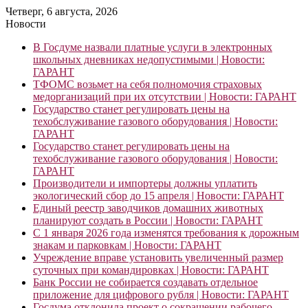
Четверг, 6 августа, 2026
Новости
В Госдуме назвали платные услуги в электронных
школьных дневниках недопустимыми | Новости:
ГАРАНТ
ТФОМС возьмет на себя полномочия страховых
медорганизаций при их отсутствии | Новости: ГАРАНТ
Государство станет регулировать цены на
техобслуживание газового оборудования | Новости:
ГАРАНТ
Государство станет регулировать цены на
техобслуживание газового оборудования | Новости:
ГАРАНТ
Производители и импортеры должны уплатить
экологический сбор до 15 апреля | Новости: ГАРАНТ
Единый реестр заводчиков домашних животных
планируют создать в России | Новости: ГАРАНТ
С 1 января 2026 года изменятся требования к дорожным
знакам и парковкам | Новости: ГАРАНТ
Учреждение вправе установить увеличенный размер
суточных при командировках | Новости: ГАРАНТ
Банк России не собирается создавать отдельное
приложение для цифрового рубля | Новости: ГАРАНТ
Госдума отклонила проект о сокращении рабочего