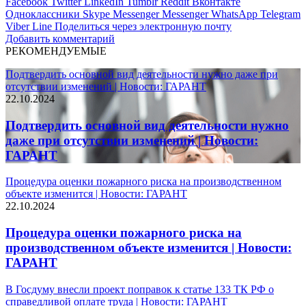
Facebook
Twitter
LinkedIn
Tumblr
Reddit
Вконтакте
Одноклассники
Skype
Messenger
Messenger
WhatsApp
Telegram
Viber
Line
Поделиться через электронную почту
Добавить комментарий
РЕКОМЕНДУЕМЫЕ
Подтвердить основной вид деятельности нужно даже при
отсутствии изменений | Новости: ГАРАНТ
22.10.2024
Подтвердить основной вид деятельности нужно
даже при отсутствии изменений | Новости:
ГАРАНТ
Процедура оценки пожарного риска на производственном
объекте изменится | Новости: ГАРАНТ
22.10.2024
Процедура оценки пожарного риска на
производственном объекте изменится | Новости:
ГАРАНТ
В Госдуму внесли проект поправок к статье 133 ТК РФ о
справедливой оплате труда | Новости: ГАРАНТ