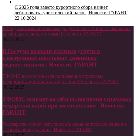
С 2025 года вместо курортного сбора начнет
действовать туристический налог | Новости: ГАРАНТ
22.10.2024
В Госдуме назвали платные услуги в электронных школьных
дневниках недопустимыми | Новости: ГАРАНТ
08.12.2025
В Госдуме назвали платные услуги в
электронных школьных дневниках
недопустимыми | Новости: ГАРАНТ
ТФОМС возьмет на себя полномочия страховых
медорганизаций при их отсутствии | Новости: ГАРАНТ
08.12.2025
ТФОМС возьмет на себя полномочия страховых
медорганизаций при их отсутствии | Новости:
ГАРАНТ
Государство станет регулировать цены на техобслуживание
газового оборудования | Новости: ГАРАНТ
08.12.2025