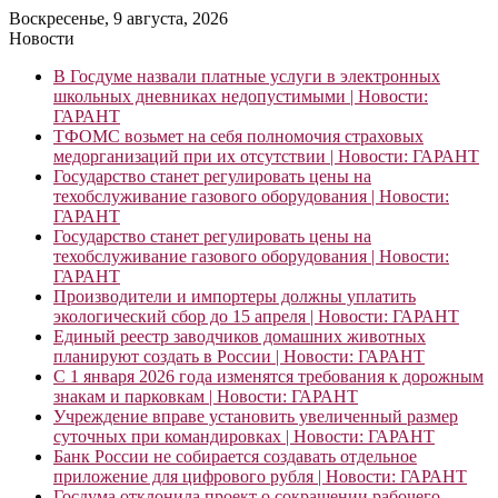
Воскресенье, 9 августа, 2026
Новости
В Госдуме назвали платные услуги в электронных
школьных дневниках недопустимыми | Новости:
ГАРАНТ
ТФОМС возьмет на себя полномочия страховых
медорганизаций при их отсутствии | Новости: ГАРАНТ
Государство станет регулировать цены на
техобслуживание газового оборудования | Новости:
ГАРАНТ
Государство станет регулировать цены на
техобслуживание газового оборудования | Новости:
ГАРАНТ
Производители и импортеры должны уплатить
экологический сбор до 15 апреля | Новости: ГАРАНТ
Единый реестр заводчиков домашних животных
планируют создать в России | Новости: ГАРАНТ
С 1 января 2026 года изменятся требования к дорожным
знакам и парковкам | Новости: ГАРАНТ
Учреждение вправе установить увеличенный размер
суточных при командировках | Новости: ГАРАНТ
Банк России не собирается создавать отдельное
приложение для цифрового рубля | Новости: ГАРАНТ
Госдума отклонила проект о сокращении рабочего