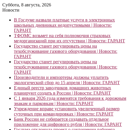
Суббота, 8 августа, 2026
Новости
В Госдуме назвали платные услуги в электронных
школьных дневниках недопустимыми | Новости:
ГАРАНТ
ТФОМС возьмет на себя полномочия страховых
медорганизаций при их отсутствии | Новости: ГАРАНТ
Государство станет регулировать цены на
техобслуживание газового оборудования | Новости:
ГАРАНТ
Государство станет регулировать цены на
техобслуживание газового оборудования | Новости:
ГАРАНТ
Производители и импортеры должны уплатить
экологический сбор до 15 апреля | Новости: ГАРАНТ
Единый реестр заводчиков домашних животных
планируют создать в России | Новости: ГАРАНТ
С 1 января 2026 года изменятся требования к дорожным
знакам и парковкам | Новости: ГАРАНТ
Учреждение вправе установить увеличенный размер
суточных при командировках | Новости: ГАРАНТ
Банк России не собирается создавать отдельное
приложение для цифрового рубля | Новости: ГАРАНТ
Госдума отклонила проект о сокращении рабочего