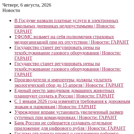
Четверг, 6 августа, 2026
Новости
В Госдуме назвали платные услуги в электронных
школьных дневниках недопустимыми | Новости:
ГАРАНТ
ТФОМС возьмет на себя полномочия страховых
медорганизаций при их отсутствии | Новости: ГАРАНТ
Государство станет регулировать цены на
техобслуживание газового оборудования | Новости:
ГАРАНТ
Государство станет регулировать цены на
техобслуживание газового оборудования | Новости:
ГАРАНТ
Производители и импортеры должны уплатить
экологический сбор до 15 апреля | Новости: ГАРАНТ
Единый реестр заводчиков домашних животных
планируют создать в России | Новости: ГАРАНТ
С 1 января 2026 года изменятся требования к дорожным
знакам и парковкам | Новости: ГАРАНТ
Учреждение вправе установить увеличенный размер
суточных при командировках | Новости: ГАРАНТ
Банк России не собирается создавать отдельное
приложение для цифрового рубля | Новости: ГАРАНТ
Госдума отклонила проект о сокращении рабочего