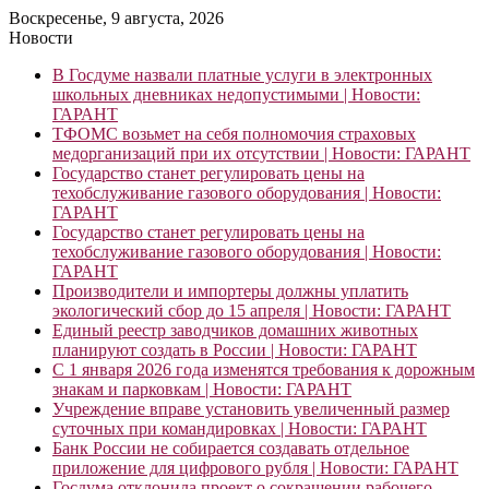
Воскресенье, 9 августа, 2026
Новости
В Госдуме назвали платные услуги в электронных
школьных дневниках недопустимыми | Новости:
ГАРАНТ
ТФОМС возьмет на себя полномочия страховых
медорганизаций при их отсутствии | Новости: ГАРАНТ
Государство станет регулировать цены на
техобслуживание газового оборудования | Новости:
ГАРАНТ
Государство станет регулировать цены на
техобслуживание газового оборудования | Новости:
ГАРАНТ
Производители и импортеры должны уплатить
экологический сбор до 15 апреля | Новости: ГАРАНТ
Единый реестр заводчиков домашних животных
планируют создать в России | Новости: ГАРАНТ
С 1 января 2026 года изменятся требования к дорожным
знакам и парковкам | Новости: ГАРАНТ
Учреждение вправе установить увеличенный размер
суточных при командировках | Новости: ГАРАНТ
Банк России не собирается создавать отдельное
приложение для цифрового рубля | Новости: ГАРАНТ
Госдума отклонила проект о сокращении рабочего