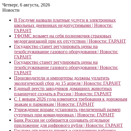
Четверг, 6 августа, 2026
Новости
В Госдуме назвали платные услуги в электронных
школьных дневниках недопустимыми | Новости:
ГАРАНТ
ТФОМС возьмет на себя полномочия страховых
медорганизаций при их отсутствии | Новости: ГАРАНТ
Государство станет регулировать цены на
техобслуживание газового оборудования | Новости:
ГАРАНТ
Государство станет регулировать цены на
техобслуживание газового оборудования | Новости:
ГАРАНТ
Производители и импортеры должны уплатить
экологический сбор до 15 апреля | Новости: ГАРАНТ
Единый реестр заводчиков домашних животных
планируют создать в России | Новости: ГАРАНТ
С 1 января 2026 года изменятся требования к дорожным
знакам и парковкам | Новости: ГАРАНТ
Учреждение вправе установить увеличенный размер
суточных при командировках | Новости: ГАРАНТ
Банк России не собирается создавать отдельное
приложение для цифрового рубля | Новости: ГАРАНТ
Госдума отклонила проект о сокращении рабочего