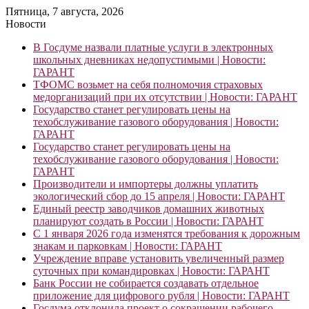
Пятница, 7 августа, 2026
Новости
В Госдуме назвали платные услуги в электронных
школьных дневниках недопустимыми | Новости:
ГАРАНТ
ТФОМС возьмет на себя полномочия страховых
медорганизаций при их отсутствии | Новости: ГАРАНТ
Государство станет регулировать цены на
техобслуживание газового оборудования | Новости:
ГАРАНТ
Государство станет регулировать цены на
техобслуживание газового оборудования | Новости:
ГАРАНТ
Производители и импортеры должны уплатить
экологический сбор до 15 апреля | Новости: ГАРАНТ
Единый реестр заводчиков домашних животных
планируют создать в России | Новости: ГАРАНТ
С 1 января 2026 года изменятся требования к дорожным
знакам и парковкам | Новости: ГАРАНТ
Учреждение вправе установить увеличенный размер
суточных при командировках | Новости: ГАРАНТ
Банк России не собирается создавать отдельное
приложение для цифрового рубля | Новости: ГАРАНТ
Госдума отклонила проект о сокращении рабочего