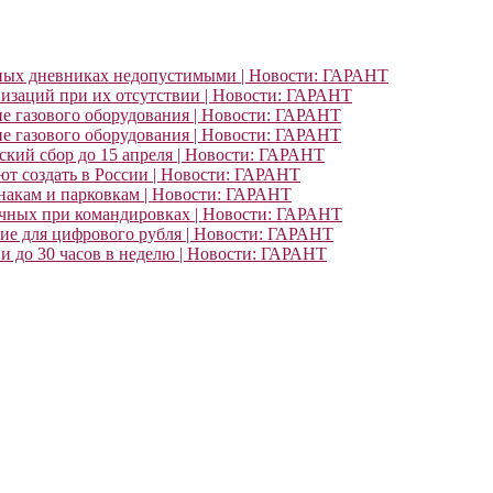
ьных дневниках недопустимыми | Новости: ГАРАНТ
изаций при их отсутствии | Новости: ГАРАНТ
ие газового оборудования | Новости: ГАРАНТ
ие газового оборудования | Новости: ГАРАНТ
кий сбор до 15 апреля | Новости: ГАРАНТ
т создать в России | Новости: ГАРАНТ
знакам и парковкам | Новости: ГАРАНТ
очных при командировках | Новости: ГАРАНТ
ние для цифрового рубля | Новости: ГАРАНТ
и до 30 часов в неделю | Новости: ГАРАНТ