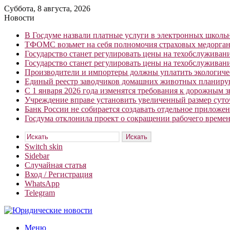
Суббота, 8 августа, 2026
Новости
В Госдуме назвали платные услуги в электронных школ
ТФОМС возьмет на себя полномочия страховых медорган
Государство станет регулировать цены на техобслуживан
Государство станет регулировать цены на техобслуживан
Производители и импортеры должны уплатить экологичес
Единый реестр заводчиков домашних животных планирую
С 1 января 2026 года изменятся требования к дорожным 
Учреждение вправе установить увеличенный размер сут
Банк России не собирается создавать отдельное приложе
Госдума отклонила проект о сокращении рабочего времен
Искать
Switch skin
Sidebar
Случайная статья
Вход / Регистрация
WhatsApp
Telegram
Меню