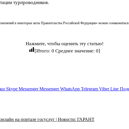
стации турпроводников.
 изменений в некоторые акты Правительства Российской Федерации» можно ознакомитьс
Нажмите, чтобы оценить эту статью!
[Итого:
0
Среднее значение:
0
]
ики
Skype
Messenger
Messenger
WhatsApp
Telegram
Viber
Line
Поде
онлайн на портале госуслуг | Новости: ГАРАНТ