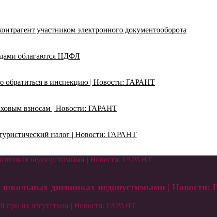
 контрагент участником электронного документооборота
адами облагаются НДФЛ
о обратиться в инспекцию | Новости: ГАРАНТ
раховым взносам | Новости: ГАРАНТ
ь туристический налог | Новости: ГАРАНТ
дневниках недопустимыми | Новости: ГАРАНТ
ых школьных дневниках недопустимыми | Новости:
й при их отсутствии | Новости: ГАРАНТ