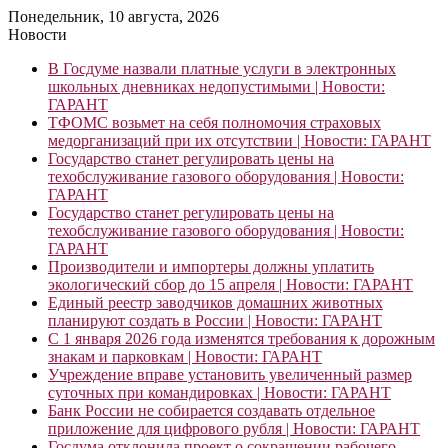
Понедельник, 10 августа, 2026
Новости
В Госдуме назвали платные услуги в электронных
школьных дневниках недопустимыми | Новости:
ГАРАНТ
ТФОМС возьмет на себя полномочия страховых
медорганизаций при их отсутствии | Новости: ГАРАНТ
Государство станет регулировать цены на
техобслуживание газового оборудования | Новости:
ГАРАНТ
Государство станет регулировать цены на
техобслуживание газового оборудования | Новости:
ГАРАНТ
Производители и импортеры должны уплатить
экологический сбор до 15 апреля | Новости: ГАРАНТ
Единый реестр заводчиков домашних животных
планируют создать в России | Новости: ГАРАНТ
С 1 января 2026 года изменятся требования к дорожным
знакам и парковкам | Новости: ГАРАНТ
Учреждение вправе установить увеличенный размер
суточных при командировках | Новости: ГАРАНТ
Банк России не собирается создавать отдельное
приложение для цифрового рубля | Новости: ГАРАНТ
Госдума отклонила проект о сокращении рабочего