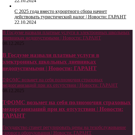
22.10.2024
С 2025 года вместо курортного сбора начнет
действовать туристический налог | Новости: ГАРАНТ
22.10.2024
В Госдуме назвали платные услуги в электронных школьных
дневниках недопустимыми | Новости: ГАРАНТ
08.12.2025
В Госдуме назвали платные услуги в
электронных школьных дневниках
недопустимыми | Новости: ГАРАНТ
ТФОМС возьмет на себя полномочия страховых
медорганизаций при их отсутствии | Новости: ГАРАНТ
08.12.2025
ТФОМС возьмет на себя полномочия страховых
медорганизаций при их отсутствии | Новости:
ГАРАНТ
Государство станет регулировать цены на техобслуживание
газового оборудования | Новости: ГАРАНТ