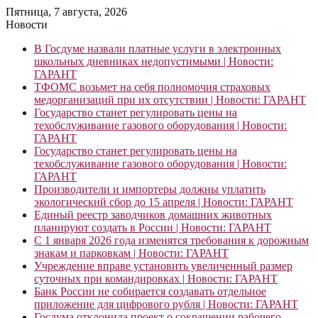
Пятница, 7 августа, 2026
Новости
В Госдуме назвали платные услуги в электронных
школьных дневниках недопустимыми | Новости:
ГАРАНТ
ТФОМС возьмет на себя полномочия страховых
медорганизаций при их отсутствии | Новости: ГАРАНТ
Государство станет регулировать цены на
техобслуживание газового оборудования | Новости:
ГАРАНТ
Государство станет регулировать цены на
техобслуживание газового оборудования | Новости:
ГАРАНТ
Производители и импортеры должны уплатить
экологический сбор до 15 апреля | Новости: ГАРАНТ
Единый реестр заводчиков домашних животных
планируют создать в России | Новости: ГАРАНТ
С 1 января 2026 года изменятся требования к дорожным
знакам и парковкам | Новости: ГАРАНТ
Учреждение вправе установить увеличенный размер
суточных при командировках | Новости: ГАРАНТ
Банк России не собирается создавать отдельное
приложение для цифрового рубля | Новости: ГАРАНТ
Госдума отклонила проект о сокращении рабочего