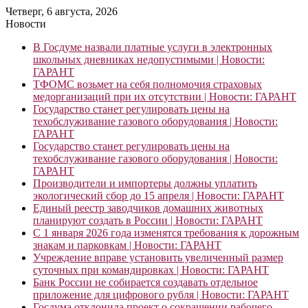
Четверг, 6 августа, 2026
Новости
В Госдуме назвали платные услуги в электронных
школьных дневниках недопустимыми | Новости:
ГАРАНТ
ТФОМС возьмет на себя полномочия страховых
медорганизаций при их отсутствии | Новости: ГАРАНТ
Государство станет регулировать цены на
техобслуживание газового оборудования | Новости:
ГАРАНТ
Государство станет регулировать цены на
техобслуживание газового оборудования | Новости:
ГАРАНТ
Производители и импортеры должны уплатить
экологический сбор до 15 апреля | Новости: ГАРАНТ
Единый реестр заводчиков домашних животных
планируют создать в России | Новости: ГАРАНТ
С 1 января 2026 года изменятся требования к дорожным
знакам и парковкам | Новости: ГАРАНТ
Учреждение вправе установить увеличенный размер
суточных при командировках | Новости: ГАРАНТ
Банк России не собирается создавать отдельное
приложение для цифрового рубля | Новости: ГАРАНТ
Госдума отклонила проект о сокращении рабочего