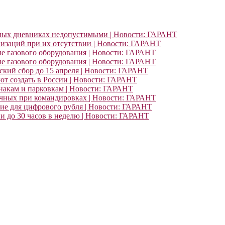
ьных дневниках недопустимыми | Новости: ГАРАНТ
изаций при их отсутствии | Новости: ГАРАНТ
ие газового оборудования | Новости: ГАРАНТ
ие газового оборудования | Новости: ГАРАНТ
кий сбор до 15 апреля | Новости: ГАРАНТ
т создать в России | Новости: ГАРАНТ
знакам и парковкам | Новости: ГАРАНТ
очных при командировках | Новости: ГАРАНТ
ние для цифрового рубля | Новости: ГАРАНТ
и до 30 часов в неделю | Новости: ГАРАНТ