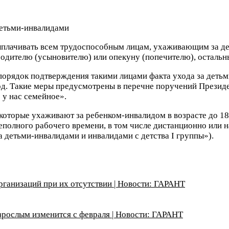
ыплачивать всем трудоспособным лицам, ухаживающим за дет
родителю (усыновителю) или опекуну (попечителю), остальн
орядок подтверждения такими лицами факта ухода за детьм
д. Такие меры предусмотрены в перечне поручений Президе
 у нас семейное».
торые ухаживают за ребенком-инвалидом в возрасте до 18 л
олного рабочего времени, в том числе дистанционно или на
детьми-инвалидами и инвалидами с детства I группы»).
ганизаций при их отсутствии | Новости: ГАРАНТ
рослым изменится с февраля | Новости: ГАРАНТ