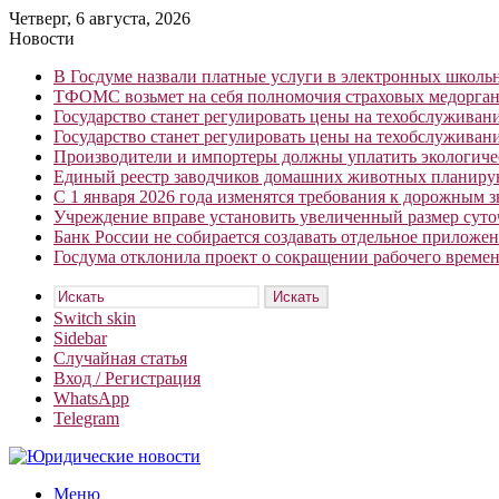
Четверг, 6 августа, 2026
Новости
В Госдуме назвали платные услуги в электронных школ
ТФОМС возьмет на себя полномочия страховых медорган
Государство станет регулировать цены на техобслуживан
Государство станет регулировать цены на техобслуживан
Производители и импортеры должны уплатить экологичес
Единый реестр заводчиков домашних животных планирую
С 1 января 2026 года изменятся требования к дорожным 
Учреждение вправе установить увеличенный размер сут
Банк России не собирается создавать отдельное приложе
Госдума отклонила проект о сокращении рабочего времен
Искать
Switch skin
Sidebar
Случайная статья
Вход / Регистрация
WhatsApp
Telegram
Меню