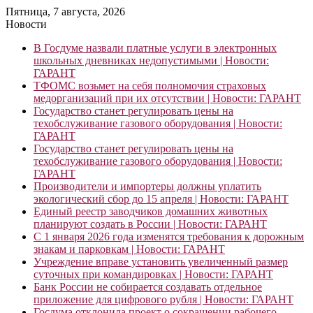
Пятница, 7 августа, 2026
Новости
В Госдуме назвали платные услуги в электронных
школьных дневниках недопустимыми | Новости:
ГАРАНТ
ТФОМС возьмет на себя полномочия страховых
медорганизаций при их отсутствии | Новости: ГАРАНТ
Государство станет регулировать цены на
техобслуживание газового оборудования | Новости:
ГАРАНТ
Государство станет регулировать цены на
техобслуживание газового оборудования | Новости:
ГАРАНТ
Производители и импортеры должны уплатить
экологический сбор до 15 апреля | Новости: ГАРАНТ
Единый реестр заводчиков домашних животных
планируют создать в России | Новости: ГАРАНТ
С 1 января 2026 года изменятся требования к дорожным
знакам и парковкам | Новости: ГАРАНТ
Учреждение вправе установить увеличенный размер
суточных при командировках | Новости: ГАРАНТ
Банк России не собирается создавать отдельное
приложение для цифрового рубля | Новости: ГАРАНТ
Госдума отклонила проект о сокращении рабочего