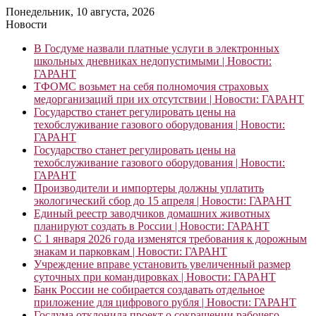
Понедельник, 10 августа, 2026
Новости
В Госдуме назвали платные услуги в электронных
школьных дневниках недопустимыми | Новости:
ГАРАНТ
ТФОМС возьмет на себя полномочия страховых
медорганизаций при их отсутствии | Новости: ГАРАНТ
Государство станет регулировать цены на
техобслуживание газового оборудования | Новости:
ГАРАНТ
Государство станет регулировать цены на
техобслуживание газового оборудования | Новости:
ГАРАНТ
Производители и импортеры должны уплатить
экологический сбор до 15 апреля | Новости: ГАРАНТ
Единый реестр заводчиков домашних животных
планируют создать в России | Новости: ГАРАНТ
С 1 января 2026 года изменятся требования к дорожным
знакам и парковкам | Новости: ГАРАНТ
Учреждение вправе установить увеличенный размер
суточных при командировках | Новости: ГАРАНТ
Банк России не собирается создавать отдельное
приложение для цифрового рубля | Новости: ГАРАНТ
Госдума отклонила проект о сокращении рабочего