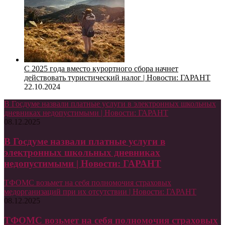
С 2025 года вместо курортного сбора начнет
действовать туристический налог | Новости: ГАРАНТ
22.10.2024
В Госдуме назвали платные услуги в электронных школьных
дневниках недопустимыми | Новости: ГАРАНТ
08.12.2025
В Госдуме назвали платные услуги в
электронных школьных дневниках
недопустимыми | Новости: ГАРАНТ
ТФОМС возьмет на себя полномочия страховых
медорганизаций при их отсутствии | Новости: ГАРАНТ
08.12.2025
ТФОМС возьмет на себя полномочия страховых