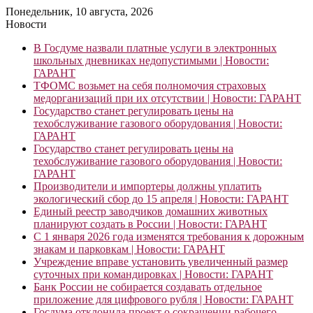
Понедельник, 10 августа, 2026
Новости
В Госдуме назвали платные услуги в электронных
школьных дневниках недопустимыми | Новости:
ГАРАНТ
ТФОМС возьмет на себя полномочия страховых
медорганизаций при их отсутствии | Новости: ГАРАНТ
Государство станет регулировать цены на
техобслуживание газового оборудования | Новости:
ГАРАНТ
Государство станет регулировать цены на
техобслуживание газового оборудования | Новости:
ГАРАНТ
Производители и импортеры должны уплатить
экологический сбор до 15 апреля | Новости: ГАРАНТ
Единый реестр заводчиков домашних животных
планируют создать в России | Новости: ГАРАНТ
С 1 января 2026 года изменятся требования к дорожным
знакам и парковкам | Новости: ГАРАНТ
Учреждение вправе установить увеличенный размер
суточных при командировках | Новости: ГАРАНТ
Банк России не собирается создавать отдельное
приложение для цифрового рубля | Новости: ГАРАНТ
Госдума отклонила проект о сокращении рабочего