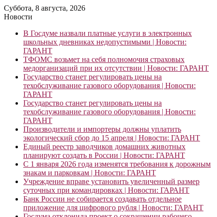
Суббота, 8 августа, 2026
Новости
В Госдуме назвали платные услуги в электронных
школьных дневниках недопустимыми | Новости:
ГАРАНТ
ТФОМС возьмет на себя полномочия страховых
медорганизаций при их отсутствии | Новости: ГАРАНТ
Государство станет регулировать цены на
техобслуживание газового оборудования | Новости:
ГАРАНТ
Государство станет регулировать цены на
техобслуживание газового оборудования | Новости:
ГАРАНТ
Производители и импортеры должны уплатить
экологический сбор до 15 апреля | Новости: ГАРАНТ
Единый реестр заводчиков домашних животных
планируют создать в России | Новости: ГАРАНТ
С 1 января 2026 года изменятся требования к дорожным
знакам и парковкам | Новости: ГАРАНТ
Учреждение вправе установить увеличенный размер
суточных при командировках | Новости: ГАРАНТ
Банк России не собирается создавать отдельное
приложение для цифрового рубля | Новости: ГАРАНТ
Госдума отклонила проект о сокращении рабочего