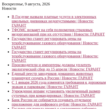
Воскресенье, 9 августа, 2026
Новости
В Госдуме назвали платные услуги в электронных
школьных дневниках недопустимыми | Новости:
ГАРАНТ
ТФОМС возьмет на себя полномочия страховых
медорганизаций при их отсутствии | Новости: ГАРАНТ
Государство станет регулировать цены на
техобслуживание газового оборудования | Новости:
ГАРАНТ
Государство станет регулировать цены на
техобслуживание газового оборудования | Новости:
ГАРАНТ
Производители и импортеры должны уплатить
экологический сбор до 15 апреля | Новости: ГАРАНТ
Единый реестр заводчиков домашних животных
планируют создать в России | Новости: ГАРАНТ
С 1 января 2026 года изменятся требования к дорожным
знакам и парковкам | Новости: ГАРАНТ
Учреждение вправе установить увеличенный размер
суточных при командировках | Новости: ГАРАНТ
Банк России не собирается создавать отдельное
приложение для цифрового рубля | Новости: ГАРАНТ
Госдума отклонила проект о сокращении рабочего