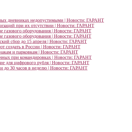
ьных дневниках недопустимыми | Новости: ГАРАНТ
изаций при их отсутствии | Новости: ГАРАНТ
ие газового оборудования | Новости: ГАРАНТ
ие газового оборудования | Новости: ГАРАНТ
кий сбор до 15 апреля | Новости: ГАРАНТ
т создать в России | Новости: ГАРАНТ
знакам и парковкам | Новости: ГАРАНТ
очных при командировках | Новости: ГАРАНТ
ние для цифрового рубля | Новости: ГАРАНТ
и до 30 часов в неделю | Новости: ГАРАНТ