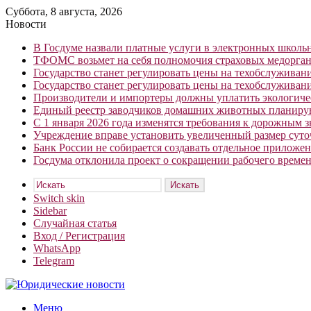
Суббота, 8 августа, 2026
Новости
В Госдуме назвали платные услуги в электронных школ
ТФОМС возьмет на себя полномочия страховых медорган
Государство станет регулировать цены на техобслуживан
Государство станет регулировать цены на техобслуживан
Производители и импортеры должны уплатить экологичес
Единый реестр заводчиков домашних животных планирую
С 1 января 2026 года изменятся требования к дорожным 
Учреждение вправе установить увеличенный размер сут
Банк России не собирается создавать отдельное приложе
Госдума отклонила проект о сокращении рабочего времен
Искать
Switch skin
Sidebar
Случайная статья
Вход / Регистрация
WhatsApp
Telegram
Меню