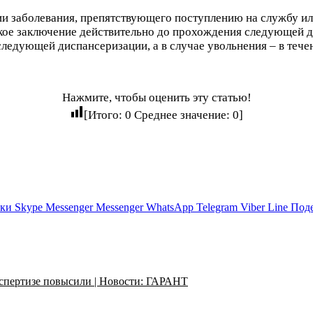
вии заболевания, препятствующего поступлению на службу и
кое заключение действительно до прохождения следующей д
едующей диспансеризации, а в случае увольнения – в течен
Нажмите, чтобы оценить эту статью!
[Итого:
0
Среднее значение:
0
]
ики
Skype
Messenger
Messenger
WhatsApp
Telegram
Viber
Line
Поде
кспертизе повысили | Новости: ГАРАНТ