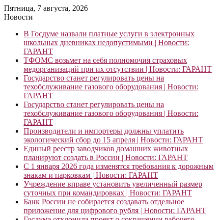
Пятница, 7 августа, 2026
Новости
В Госдуме назвали платные услуги в электронных
школьных дневниках недопустимыми | Новости:
ГАРАНТ
ТФОМС возьмет на себя полномочия страховых
медорганизаций при их отсутствии | Новости: ГАРАНТ
Государство станет регулировать цены на
техобслуживание газового оборудования | Новости:
ГАРАНТ
Государство станет регулировать цены на
техобслуживание газового оборудования | Новости:
ГАРАНТ
Производители и импортеры должны уплатить
экологический сбор до 15 апреля | Новости: ГАРАНТ
Единый реестр заводчиков домашних животных
планируют создать в России | Новости: ГАРАНТ
С 1 января 2026 года изменятся требования к дорожным
знакам и парковкам | Новости: ГАРАНТ
Учреждение вправе установить увеличенный размер
суточных при командировках | Новости: ГАРАНТ
Банк России не собирается создавать отдельное
приложение для цифрового рубля | Новости: ГАРАНТ
Госдума отклонила проект о сокращении рабочего