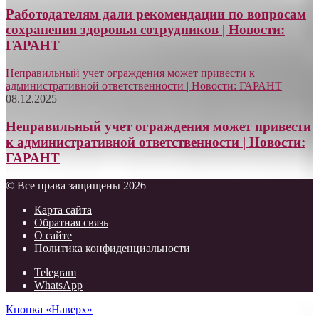
Работодателям дали рекомендации по вопросам
сохранения здоровья сотрудников | Новости:
ГАРАНТ
Неправильный учет ограждения может привести к
административной ответственности | Новости: ГАРАНТ
08.12.2025
Неправильный учет ограждения может привести
к административной ответственности | Новости:
ГАРАНТ
© Все права защищены 2026
Карта сайта
Обратная связь
О сайте
Политика конфиденциальности
Telegram
WhatsApp
Кнопка «Наверх»