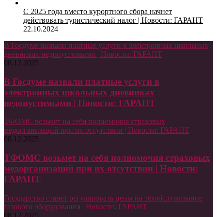
С 2025 года вместо курортного сбора начнет
действовать туристический налог | Новости: ГАРАНТ
22.10.2024
В Госдуме назвали платные услуги в электронных школьных
дневниках недопустимыми | Новости: ГАРАНТ
08.12.2025
В Госдуме назвали платные услуги в
электронных школьных дневниках
недопустимыми | Новости: ГАРАНТ
ТФОМС возьмет на себя полномочия страховых
медорганизаций при их отсутствии | Новости: ГАРАНТ
08.12.2025
ТФОМС возьмет на себя полномочия страховых
медорганизаций при их отсутствии | Новости:
ГАРАНТ
Государство станет регулировать цены на техобслуживание
газового оборудования | Новости: ГАРАНТ
08.12.2025