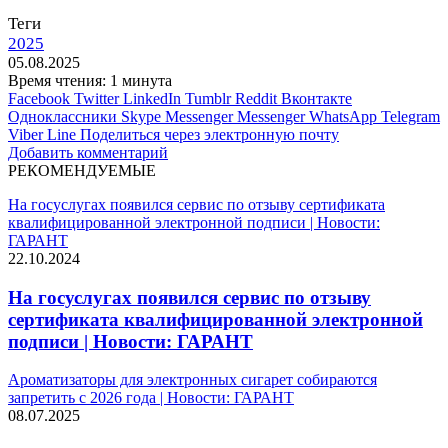
Теги
2025
05.08.2025
Время чтения: 1 минута
Facebook
Twitter
LinkedIn
Tumblr
Reddit
Вконтакте
Одноклассники
Skype
Messenger
Messenger
WhatsApp
Telegram
Viber
Line
Поделиться через электронную почту
Добавить комментарий
РЕКОМЕНДУЕМЫЕ
На госуслугах появился сервис по отзыву сертификата
квалифицированной электронной подписи | Новости:
ГАРАНТ
22.10.2024
На госуслугах появился сервис по отзыву
сертификата квалифицированной электронной
подписи | Новости: ГАРАНТ
Ароматизаторы для электронных сигарет собираются
запретить с 2026 года | Новости: ГАРАНТ
08.07.2025