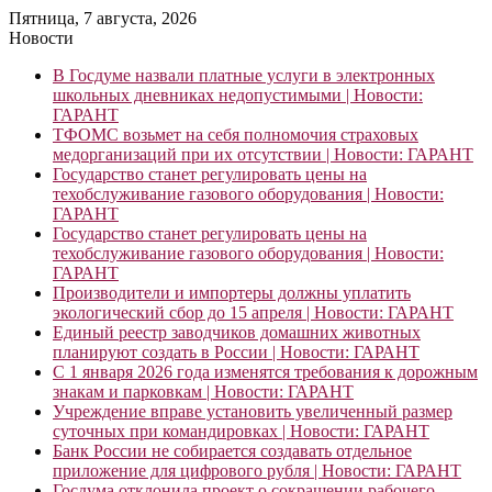
Пятница, 7 августа, 2026
Новости
В Госдуме назвали платные услуги в электронных
школьных дневниках недопустимыми | Новости:
ГАРАНТ
ТФОМС возьмет на себя полномочия страховых
медорганизаций при их отсутствии | Новости: ГАРАНТ
Государство станет регулировать цены на
техобслуживание газового оборудования | Новости:
ГАРАНТ
Государство станет регулировать цены на
техобслуживание газового оборудования | Новости:
ГАРАНТ
Производители и импортеры должны уплатить
экологический сбор до 15 апреля | Новости: ГАРАНТ
Единый реестр заводчиков домашних животных
планируют создать в России | Новости: ГАРАНТ
С 1 января 2026 года изменятся требования к дорожным
знакам и парковкам | Новости: ГАРАНТ
Учреждение вправе установить увеличенный размер
суточных при командировках | Новости: ГАРАНТ
Банк России не собирается создавать отдельное
приложение для цифрового рубля | Новости: ГАРАНТ
Госдума отклонила проект о сокращении рабочего