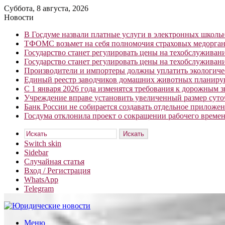
Суббота, 8 августа, 2026
Новости
В Госдуме назвали платные услуги в электронных школ
ТФОМС возьмет на себя полномочия страховых медорган
Государство станет регулировать цены на техобслуживан
Государство станет регулировать цены на техобслуживан
Производители и импортеры должны уплатить экологичес
Единый реестр заводчиков домашних животных планирую
С 1 января 2026 года изменятся требования к дорожным 
Учреждение вправе установить увеличенный размер сут
Банк России не собирается создавать отдельное приложе
Госдума отклонила проект о сокращении рабочего времен
Искать
Switch skin
Sidebar
Случайная статья
Вход / Регистрация
WhatsApp
Telegram
Меню