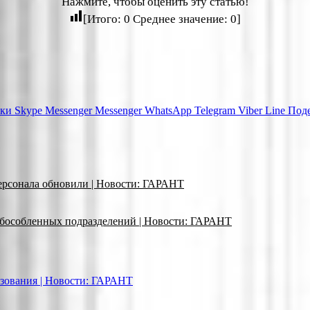
Нажмите, чтобы оценить эту статью!
[Итого:
0
Среднее значение:
0
]
ики
Skype
Messenger
Messenger
WhatsApp
Telegram
Viber
Line
Поде
ерсонала обновили | Новости: ГАРАНТ
обособленных подразделений | Новости: ГАРАНТ
азования | Новости: ГАРАНТ